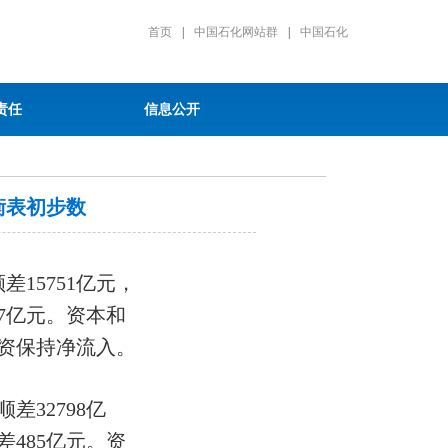
首页
|
中国石化网站群
|
中国石化
责任
信息公开
衡表初步数
差15751亿元，
87亿元。资本和
投资保持净流入。
差32798亿
差485亿元。资